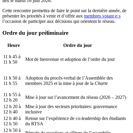
lieu le mardi 16 juin 2026.
Cette rencontre permettra de faire le point sur la dernière année, de
présenter les priorités à venir et d’offrir aux
membres votant·e·s
l’occasion de participer aux décisions qui orientent le réseau.
Ordre du jour préliminaire
Heure
Ordre du jour
11 h 45 à
Mot de bienvenue et adoption de l’ordre du jour
11 h 50
11 h 50 à
Adoption du procès-verbal de l’Assemblée des
11 h 55
membres
2025
et
la mise à jour de la
C
harte
11 h 55 à
Mise à jour sur l’avancement du réseau (2026 – 2027)
12 h 20
12 h 20 à
Mise à jour des secteurs prioritaires: gouvernance
12 h 40
inclusive
12 h 40 à
Retour sur l’expérience de co-leadership des étudiants
12 h 50
du RTSA
12 h 50 à
Période de questions et clôture de l’assemblée