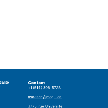
Contact
ialité
s
+1 (514) 398-5728
rtsa-tacc@mcgill.ca
3775, rue Université