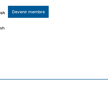
Devenir membre
ish
ish