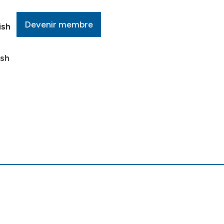
Devenir membre
ish
ish