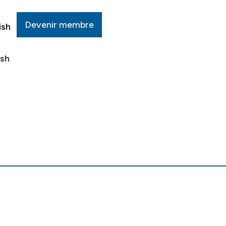
Devenir membre
ish
ish