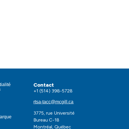
Contact
ialité
s
+1 (514) 398-5728
rtsa-tacc@mcgill.ca
3775, rue Université
marque
Bureau C-18
Montréal, Québec