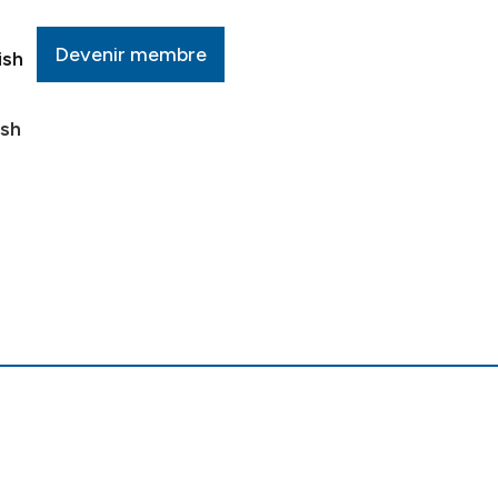
Devenir membre
ish
ish