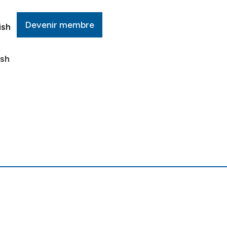
Devenir membre
ish
ish