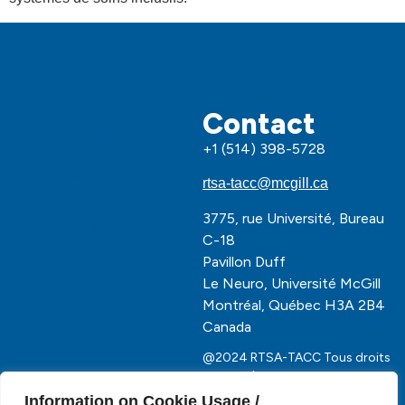
Contact
Politique de
confidentialité
+1 (514) 398-5728
Politique des témoins
À propos
rtsa-tacc@mcgill.ca
Médias
Impact
3775, rue Université, Bureau
Opportunités
C-18
Structure de
Pavillon Duff
gouvernance
Trousse d'outils de
Le Neuro, Université McGill
marque
Montréal, Québec H3A 2B4
Demande de soutien
Canada
@2024 RTSA-TACC Tous droits
réservés | Site par
Phil
Information on Cookie Usage /